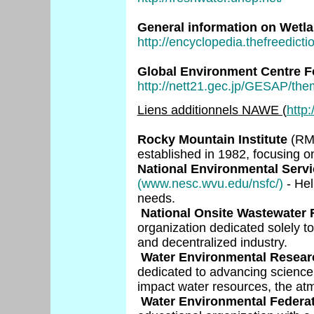
General information on Wetl
http://encyclopedia.thefreedict
Global Environment Centre F
http://nett21.gec.jp/GESAP/th
Liens additionnels NAWE (
http
Rocky Mountain Institute
(RMI
established in 1982, focusing o
National Environmental Servi
(www.nesc.wvu.edu/nsfc/)
- Hel
needs.
National Onsite Wastewater R
organization dedicated solely t
and decentralized industry.
Water Environmental Resear
dedicated to advancing science
impact water resources, the atmo
Water Environmental Federa