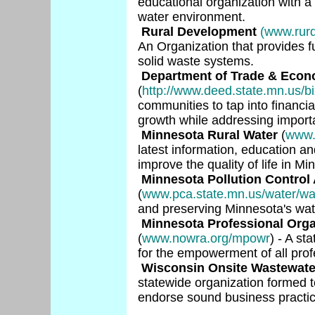
educational organization with a
water environment.
Rural Development
(www.rurd
An Organization that provides 
solid waste systems.
Department of Trade & Eco
(
http://www.deed.state.mn.us/b
communities to tap into financi
growth while addressing importan
Minnesota Rural Water
(
www.
latest information, education an
improve the quality of life in Mi
Minnesota Pollution Control
(
www.pca.state.mn.us/water/wa
and preserving Minnesota's wat
Minnesota Professional Orga
(
www.nowra.org/mpowr
) - A st
for the empowerment of all prof
Wisconsin Onsite Wastewate
statewide organization formed 
endorse sound business practic