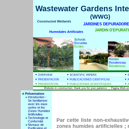
Wastewater Gardens Inte
(WWG)
Constructed Wetlands
JARDINES DEPURADORE
JARDIN D'EPURATIO
Humedales Artificiales
Schools
Escuelas
Ecoles
Homes
Residencias
Résidences
•
•
•
OVERVIEW
SCIENTIFIC PAPERS
•
•
•
PRESENTACION
PUBLICACIONES CIENTIFICAS
•
•
•
PRESENTATION
PUBLICATIONS SCIENTIFIQUES
... Website in construction, thank you for your patience ... Pagina Web en
Présentation
Introduction -
Se familiariser
avec les eaux
usées et les
Zones Humides
Artificielles
Technologie et
Par cette liste non-exhausti
Conformité
Niveaux de
zones humides artificielles ; 
Purification et