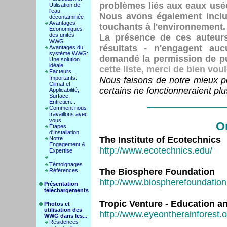
problèmes liés aux eaux usé
Utilisation de
l'eau
Nous avons également inclu
décontaminée
Avantages
touchants à l'environnement.
Economiques
des unités
La présence de ces auteurs
WWG
résultats - n'engagent auc
Avantages du
système WWG:
demandé la permission de pub
Une solution
idéale
cette liste, merci de bien voul
Facteurs
Importants:
Nous faisons de notre mieux pou
Climat et
certains ne fonctionneraient pl
Applicabilité,
Surface,
Entretien...
Comment nous
travaillons avec
vous
Or
Étapes
d'Installation
The Institute of Ecotechnics
Notre
Engagement &
http://www.ecotechnics.edu/
Expertise
Témoignages
The Biosphere Foundation
Références
http://www.biospherefoundation
Présentation
téléchargements
Tropic Venture - Education 
Photos et
utilisation des
http://www.eyeontherainforest.o
WWG dans les...
Résidences