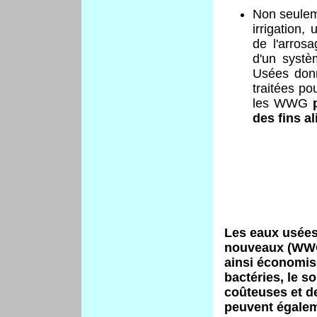
Non seuleme
irrigation
de l'arrosa
d'un syst
Usées donn
traitées po
les WWG
des fins a
Les eaux usées 
nouveaux (WWG)
ainsi économisé
bactéries, le s
coûteuses et 
peuvent égalem