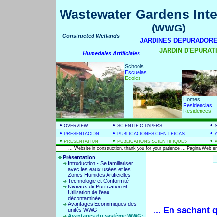
Wastewater Gardens Inte
(WWG)
Constructed Wetlands
JARDINES DEPURADORE
JARDIN D'EPURATIO
Humedales Artificiales
Schools
Escuelas
Ecoles
Homes
Residencias
Résidences
•
•
•
OVERVIEW
SCIENTIFIC PAPERS
•
•
•
PRESENTACION
PUBLICACIONES CIENTIFICAS
•
•
•
PRESENTATION
PUBLICATIONS SCIENTIFIQUES
... Website in construction, thank you for your patience ... Pagina Web en
Présentation
Introduction - Se familiariser
avec les eaux usées et les
Zones Humides Artificielles
Technologie et Conformité
Niveaux de Purification et
Utilisation de l'eau
décontaminée
Avantages Economiques des
... En sachant 
unités WWG
Avantages du système WWG: