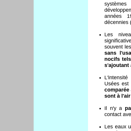
systèmes 
développem
années 19
décennies 
Les nivea
significati
souvent les
sans l'us
nocifs tels
s'ajoutant 
L'intensit
Usées est 
comparée à
sont à l'air
Il n'y a
pa
contact avec
Les eaux u