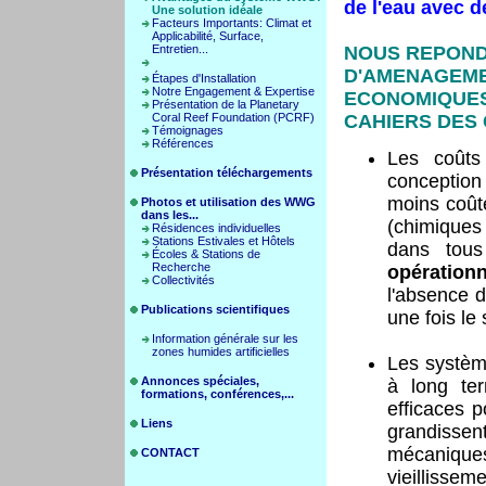
de l'eau avec 
Une solution idéale
Facteurs Importants: Climat et
Applicabilité, Surface,
Entretien...
NOUS REPOND
D'AMENAGEME
Étapes d'Installation
Notre Engagement & Expertise
ECONOMIQUES
Présentation de la Planetary
Coral Reef Foundation (PCRF)
CAHIERS DES
Témoignages
Références
Les coûts
Présentation téléchargements
conceptio
moins coût
Photos et utilisation des WWG
dans les...
(chimiques
Résidences individuelles
Stations Estivales et Hôtels
dans tou
Écoles & Stations de
Recherche
opérationn
Collectivités
l'absence d
Publications scientifiques
une fois le
Information générale sur les
zones humides artificielles
Les système
Annonces spéciales,
à long te
formations, conférences,...
efficaces p
Liens
grandisse
mécaniqu
CONTACT
vieillissem