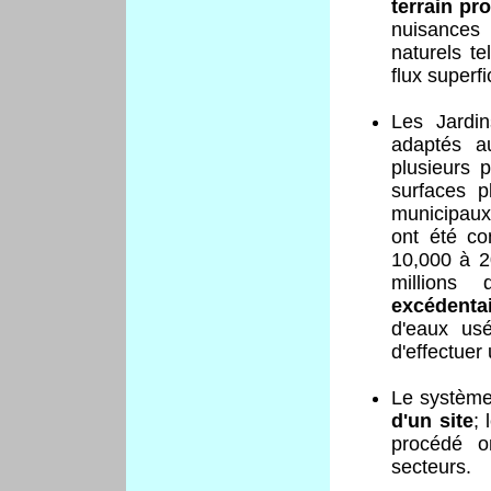
terrain pr
nuisances
naturels te
flux superfic
Les Jardi
adaptés au
plusieurs 
surfaces p
municipaux
ont été co
10,000 à 20
millions
excédentai
d'eaux usé
d'effectue
Le systè
d'un site
; 
procédé o
secteurs.